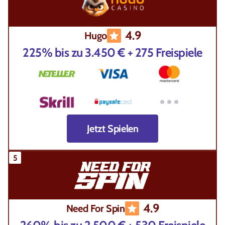
4.9
Hugo
225% bis zu 3.450 € + 275 Freispiele
Jetzt Spielen
4.9
Need For Spin