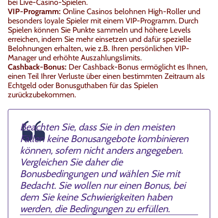
bei Live-Casino-Spielen.
VIP-Programm:
Online Casinos belohnen High-Roller und
besonders loyale Spieler mit einem VIP-Programm. Durch
Spielen können Sie Punkte sammeln und höhere Levels
erreichen, indem Sie mehr einsetzen und dafür spezielle
Belohnungen erhalten, wie z.B. Ihren persönlichen VIP-
Manager und erhöhte Auszahlungslimits.
Cashback-Bonus:
Der Cashback-Bonus ermöglicht es Ihnen,
einen Teil Ihrer Verluste über einen bestimmten Zeitraum als
Echtgeld oder Bonusguthaben für das Spielen
zurückzubekommen.
Beachten Sie, dass Sie in den meisten
Fällen keine Bonusangebote kombinieren
können, sofern nicht anders angegeben.
Vergleichen Sie daher die
Bonusbedingungen und wählen Sie mit
Bedacht. Sie wollen nur einen Bonus, bei
dem Sie keine Schwierigkeiten haben
werden, die Bedingungen zu erfüllen.