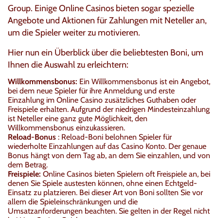
Group. Einige Online Casinos bieten sogar spezielle
Angebote und Aktionen für Zahlungen mit Neteller an,
um die Spieler weiter zu motivieren.
Hier nun ein Überblick über die beliebtesten Boni, um
Ihnen die Auswahl zu erleichtern:
Willkommensbonus:
Ein Willkommensbonus ist ein Angebot,
bei dem neue Spieler für ihre Anmeldung und erste
Einzahlung im Online Casino zusätzliches Guthaben oder
Freispiele erhalten. Aufgrund der niedrigen Mindesteinzahlung
ist Neteller eine ganz gute Möglichkeit, den
Willkommensbonus einzukassieren.
Reload-Bonus
: Reload-Boni belohnen Spieler für
wiederholte Einzahlungen auf das Casino Konto. Der genaue
Bonus hängt von dem Tag ab, an dem Sie einzahlen, und von
dem Betrag.
Freispiele:
Online Casinos bieten Spielern oft Freispiele an, bei
denen Sie Spiele austesten können, ohne einen Echtgeld-
Einsatz zu platzieren. Bei dieser Art von Boni sollten Sie vor
allem die Spieleinschränkungen und die
Umsatzanforderungen beachten. Sie gelten in der Regel nicht