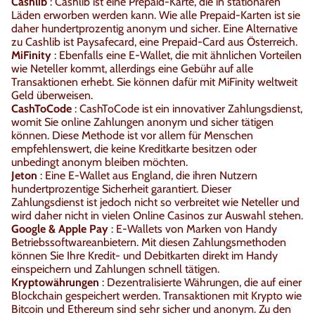
Cashlib
: Cashlib ist eine Prepaid-Karte, die in stationären
Läden erworben werden kann. Wie alle Prepaid-Karten ist sie
daher hundertprozentig anonym und sicher. Eine Alternative
zu Cashlib ist Paysafecard, eine Prepaid-Card aus Österreich.
MiFinity
: Ebenfalls eine E-Wallet, die mit ähnlichen Vorteilen
wie Neteller kommt, allerdings eine Gebühr auf alle
Transaktionen erhebt. Sie können dafür mit MiFinity weltweit
Geld überweisen.
CashToCode
: CashToCode ist ein innovativer Zahlungsdienst,
womit Sie online Zahlungen anonym und sicher tätigen
können. Diese Methode ist vor allem für Menschen
empfehlenswert, die keine Kreditkarte besitzen oder
unbedingt anonym bleiben möchten.
Jeton
: Eine E-Wallet aus England, die ihren Nutzern
hundertprozentige Sicherheit garantiert. Dieser
Zahlungsdienst ist jedoch nicht so verbreitet wie Neteller und
wird daher nicht in vielen Online Casinos zur Auswahl stehen.
Google & Apple Pay
: E-Wallets von Marken von Handy
Betriebssoftwareanbietern. Mit diesen Zahlungsmethoden
können Sie Ihre Kredit- und Debitkarten direkt im Handy
einspeichern und Zahlungen schnell tätigen.
Kryptowährungen
: Dezentralisierte Währungen, die auf einer
Blockchain gespeichert werden. Transaktionen mit Krypto wie
Bitcoin und Ethereum sind sehr sicher und anonym. Zu den