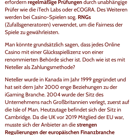
erfordern
regelmäßige
Prüfungen
durch unabhängige
Prüfer wie die iTech Labs oder eCOGRA. Des Weiteren
werden bei Casino-Spielen sog.
RNGs
(Zufallsgeneratoren) verwendet, um die Fairness der
Spiele zu gewährleisten.
Man könnte grundsätzlich sagen, dass jedes Online
Casino mit einer Glücksspiellizenz von einer
renommierten Behörde sicher ist. Doch wie ist es mit
Neteller als Zahlungsmethode?
Neteller wurde in Kanada im Jahr 1999 gegründet und
hat seit dem Jahr 2000 enge Beziehungen zu der
iGaming Branche. 2004 wurde der Sitz des
Unternehmens nach Großbritannien verlegt, zuerst auf
die Isle of Man. Heutzutage befindet sich der Sitz in
Cambridge. Da die UK vor 2019 Mitglied der EU war,
musste sich der Anbieter an die
strengen
Regulierungen der europäischen Finanzbranche