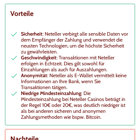
Vorteile
Sicherheit
: Neteller verbirgt alle sensible Daten vor
dem Empfänger der Zahlung und verwendet die
neusten Technologien, um die höchste Sicherheit
zu gewährleisten.
Geschwindigkeit
: Transaktionen mit Neteller
erfolgen in Echtzeit. Dies gilt sowohl für
Einzahlungen als auch für Auszahlungen.
Anonymität
: Neteller als E-Wallet vermittelt keine
Informationen an Ihre Bank, wenn Sie
Transaktionen tätigen.
Niedrige Mindesteinzahlung
: Die
Mindesteinzahlung bei Neteller Casinos beträgt in
der Regel 10€ oder 20€, was deutlich niedriger ist
als bei anderen sicheren und anonymen
Zahlungsmethoden wie bspw. Bitcoin.
Nachteile