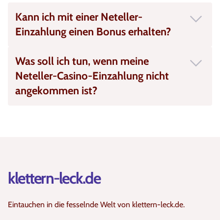
Kann ich mit einer Neteller-
Einzahlung einen Bonus erhalten?
Was soll ich tun, wenn meine
Neteller-Casino-Einzahlung nicht
angekommen ist?
klettern-leck.de
Eintauchen in die fesselnde Welt von klettern-leck.de.