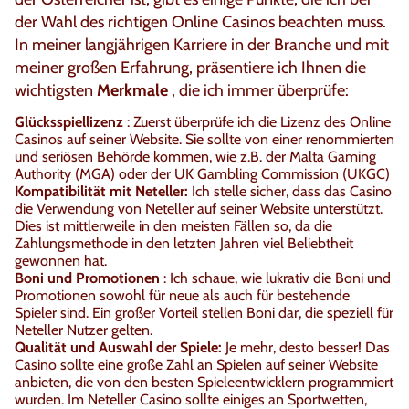
der Wahl des richtigen Online Casinos beachten muss.
In meiner langjährigen Karriere in der Branche und mit
meiner großen Erfahrung, präsentiere ich Ihnen die
wichtigsten
Merkmale
, die ich immer überprüfe:
Glücksspiellizenz
: Zuerst überprüfe ich die Lizenz des Online
Casinos auf seiner Website. Sie sollte von einer renommierten
und seriösen Behörde kommen, wie z.B. der Malta Gaming
Authority (MGA) oder der UK Gambling Commission (UKGC)
Kompatibilität mit Neteller:
Ich stelle sicher, dass das Casino
die Verwendung von Neteller auf seiner Website unterstützt.
Dies ist mittlerweile in den meisten Fällen so, da die
Zahlungsmethode in den letzten Jahren viel Beliebtheit
gewonnen hat.
Boni und Promotionen
: Ich schaue, wie lukrativ die Boni und
Promotionen sowohl für neue als auch für bestehende
Spieler sind. Ein großer Vorteil stellen Boni dar, die speziell für
Neteller Nutzer gelten.
Qualität und Auswahl der Spiele:
Je mehr, desto besser! Das
Casino sollte eine große Zahl an Spielen auf seiner Website
anbieten, die von den besten Spieleentwicklern programmiert
wurden. Im Neteller Casino sollte einiges an Sportwetten,